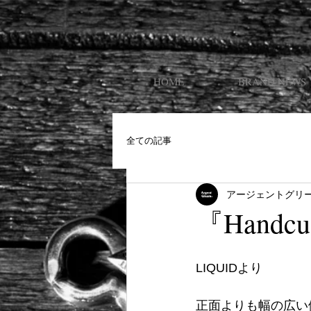
HOME
BRAND NEWS
全ての記事
アージェントグリ
『Handcuf
LIQUIDより
正面よりも幅の広い