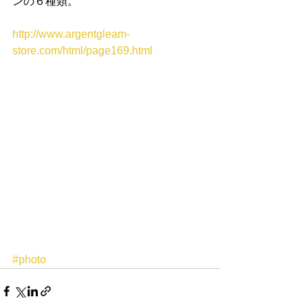
ンの６種類。
http://www.argentgleam-
store.com/html/page169.html
#photo