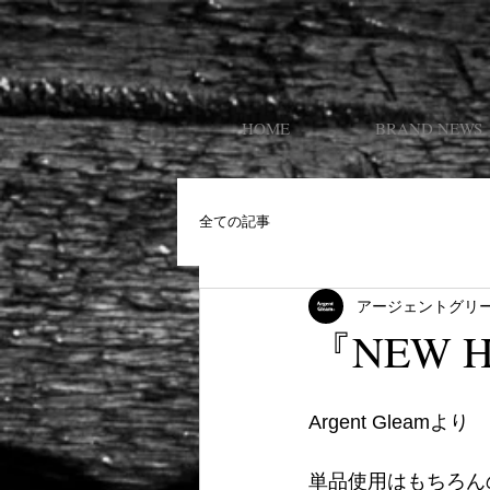
HOME
BRAND NEWS
全ての記事
アージェントグリ
『NEW H
Argent Gleamより
単品使用はもちろん