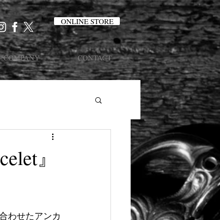
ONLINE STORE
COMPANY
CONTACT
acelet』
合わせたアンカ