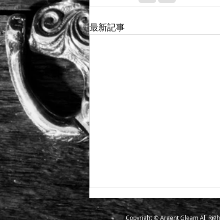
最新記事
Copyright © Argent Gleam All Righ