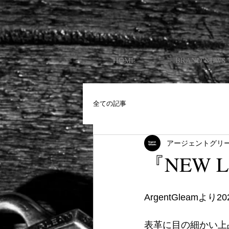
HOME
BRAND NEWS
全ての記事
アージェントグリ
『NEW L
ArgentGleamより
表革に目の細かい上